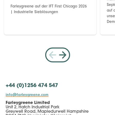
Sept
Farleygreene auf der IFT First Chicago 2026
auf 
| Industrielle Sieblösungen
unse
Demo
+44 (0)1256 474 547
info@farleygreene.com
Farleygreene Limited
Unit 2, Hatch Industrial Park
Greywell Road, Mapledurwell Hampshire