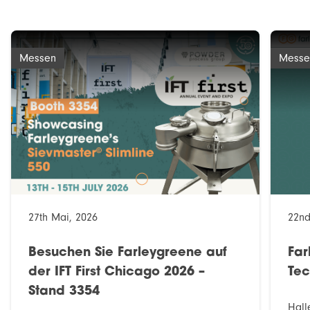
Messen
Messe
27th Mai, 2026
22nd
Besuchen Sie Farleygreene auf
Far
der IFT First Chicago 2026 –
Te
Stand 3354
Hall