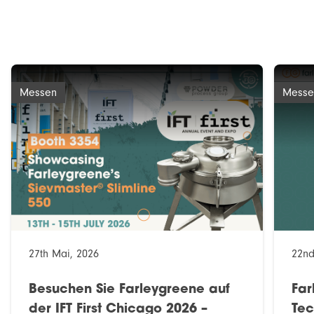
Messen
Messe
27th Mai, 2026
22nd
Besuchen Sie Farleygreene auf
Far
der IFT First Chicago 2026 –
Te