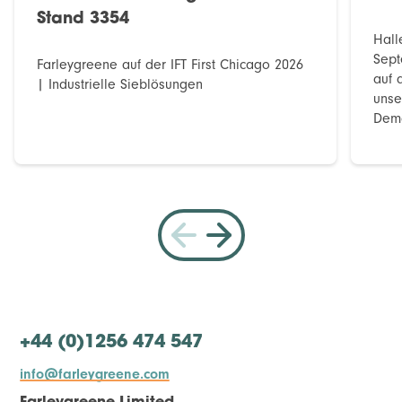
Stand 3354
Hall
Sept
Farleygreene auf der IFT First Chicago 2026
auf 
| Industrielle Sieblösungen
unse
Demo
+44 (0)1256 474 547
info@farleygreene.com