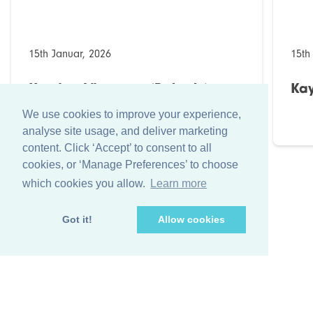
15th Januar, 2026
15th
Kaydee Lösungen (Bahrain)
Kay
We use cookies to improve your experience,
analyse site usage, and deliver marketing
content. Click ‘Accept’ to consent to all
cookies, or ‘Manage Preferences’ to choose
which cookies you allow.
Learn more
Got it!
Allow cookies
+44 (0)1256 474 547
info@farleygreene.com