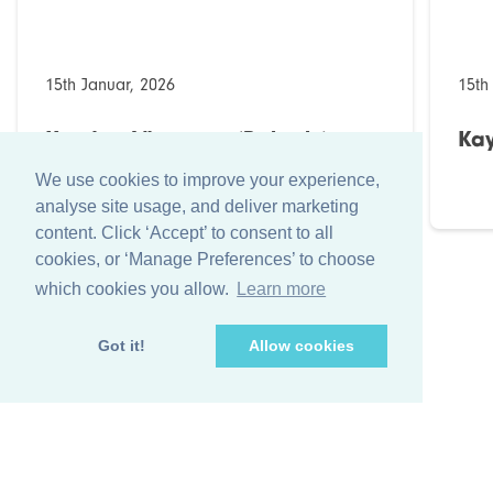
15th Januar, 2026
15th
Kaydee Lösungen (Bahrain)
Kay
We use cookies to improve your experience,
analyse site usage, and deliver marketing
content. Click ‘Accept’ to consent to all
cookies, or ‘Manage Preferences’ to choose
which cookies you allow.
Learn more
Got it!
Allow cookies
+44 (0)1256 474 547
info@farleygreene.com