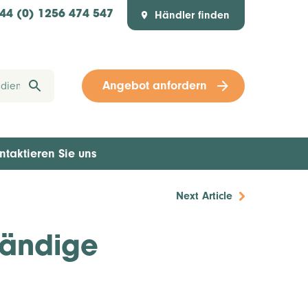
Händler finden
44 (0) 1256 474 547
Angebot anfordern
ntaktieren Sie uns
Next Article
tändige