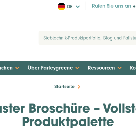
DE
Rufen Sie uns an
+
nchen
Über Farleygreene
Ressourcen
Ko
Startseite
ster Broschüre – Volls
Produktpalette