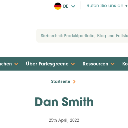
DE
Rufen Sie uns an
+
nchen
Über Farleygreene
Ressourcen
Ko
Startseite
Dan Smith
25th April, 2022