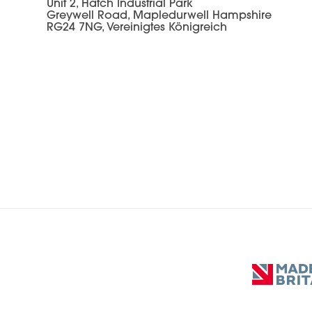
Unit 2, Hatch Industrial Park
Greywell Road, Mapledurwell Hampshire
RG24 7NG, Vereinigtes Königreich