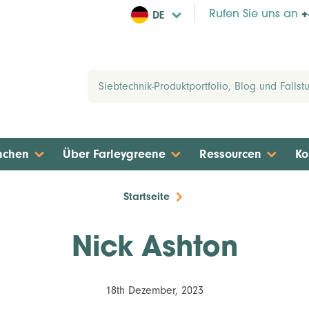
DE
Rufen Sie uns an
+
nchen
Über Farleygreene
Ressourcen
Ko
Startseite
Nick Ashton
18th Dezember, 2023