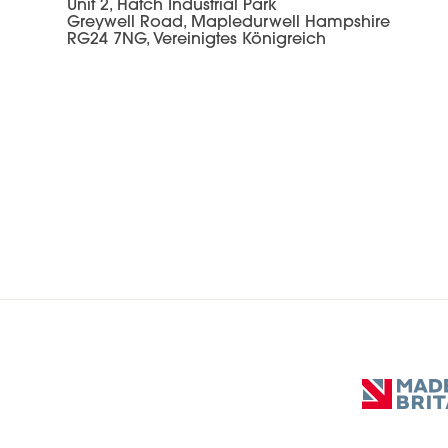
Unit 2, Hatch Industrial Park
Greywell Road, Mapledurwell Hampshire
RG24 7NG, Vereinigtes Königreich