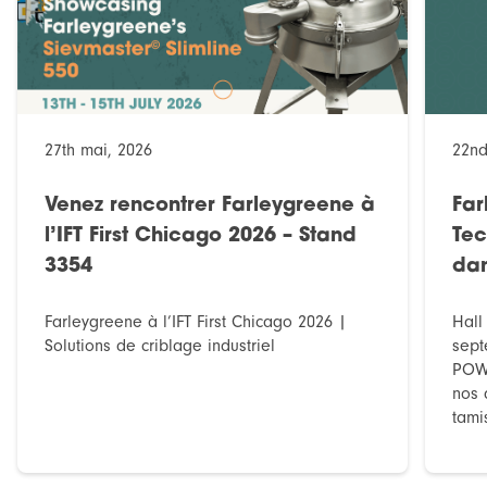
27th mai, 2026
22nd
Venez rencontrer Farleygreene à
Fa
l’IFT First Chicago 2026 – Stand
Tec
3354
dan
Farleygreene à l’IFT First Chicago 2026 |
Hall
Solutions de criblage industriel
sept
POWT
nos 
tami