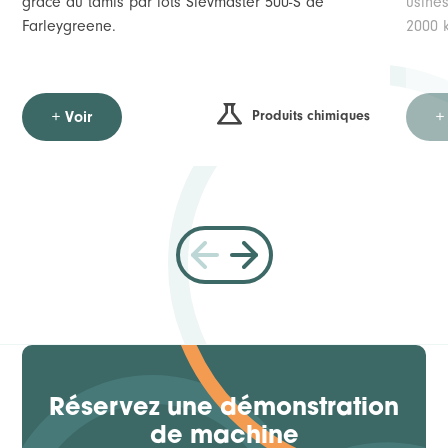
grâce au tamis par lots Sievmaster 500-S de
usine
Farleygreene.
2000 
Produits chimiques
+ Voir
+
Réservez une démonstration
de machine