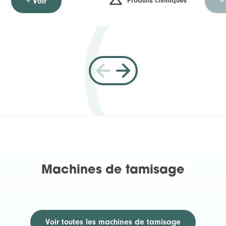
Produits chimiques
+ Voir
+
Machines de tamisage
Voir toutes
les machines de tamisage