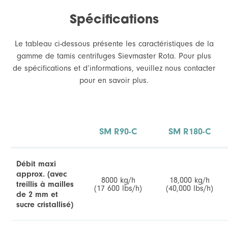
Spécifications
Le tableau ci-dessous présente les caractéristiques de la
gamme de tamis centrifuges Sievmaster Rota. Pour plus
de spécifications et d’informations, veuillez nous contacter
pour en savoir plus.
Dressage des soudures externes
P
à
SM R90-C
SM R180-C
Débit maxi
approx. (avec
8000 kg/h
18,000 kg/h
treillis à mailles
(17 600 lbs/h)
(40,000 lbs/h)
de 2 mm et
sucre cristallisé)