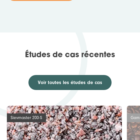
Études de cas récentes
Voir toutes les études de cas
Sievmaster 200-S
Gamm