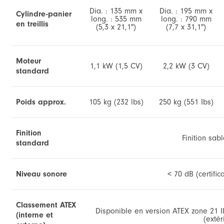
Dia. : 135 mm x
Dia. : 195 mm x
Cylindre-panier
long. : 535 mm
long. : 790 mm
en treillis
(5,3 x 21,1")
(7,7 x 31,1")
Moteur
1,1 kW (1,5 CV)
2,2 kW (3 CV)
standard
Poids approx.
105 kg (232 lbs)
250 kg (551 Ibs)
Finition
Finition sab
standard
Niveau sonore
< 70 dB (certific
Classement ATEX
Disponible en version ATEX zone 21 II
(interne et
(extér