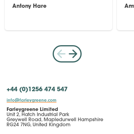
Antony Hare
Am
+44 (0)1256 474 547
info@farleygreene.com
Farleygreene Limited
Unit 2, Hatch Industrial Park
Greywell Road, Mapledurwell Hampshire
RG24 7NG, United Kingdom