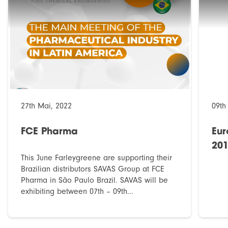
27th Mai, 2022
09th
FCE Pharma
Eur
20
This June Farleygreene are supporting their
Brazilian distributors SAVAS Group at FCE
Pharma in São Paulo Brazil. SAVAS will be
exhibiting between 07th – 09th...