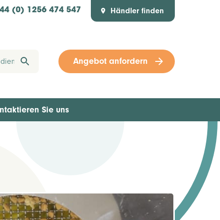
Händler finden
44 (0) 1256 474 547
Angebot anfordern
ntaktieren Sie uns