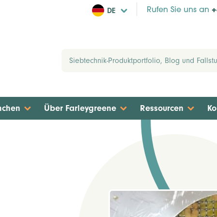
DE
Rufen Sie uns an
+
nchen
Über Farleygreene
Ressourcen
Ko