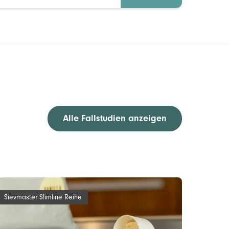
Alle Fallstudien anzeigen
Sievmaster Slimline Reihe