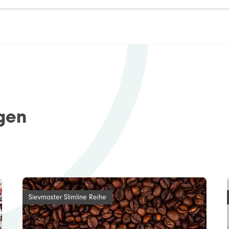
igen
Sievmaster Slimline Reihe