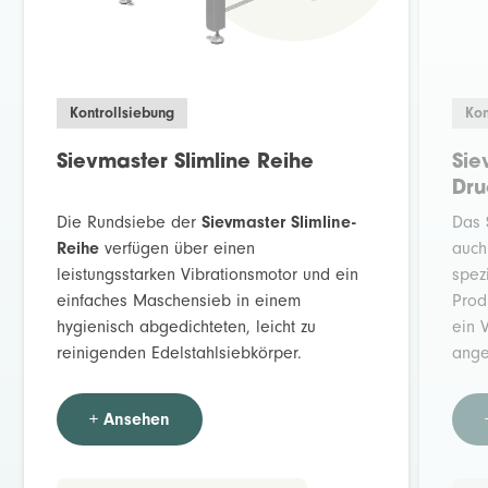
Kontrollsiebung
Kon
Sievmaster Slimline Reihe
Sie
Dru
Die Rundsiebe der
Sievmaster Slimline-
Das
Reihe
verfügen über einen
auch
leistungsstarken Vibrationsmotor und ein
spez
einfaches Maschensieb in einem
Prod
hygienisch abgedichteten, leicht zu
ein 
reinigenden Edelstahlsiebkörper.
ange
+ Ansehen