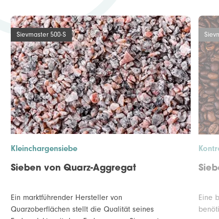
Sievmaster 500-S
Siev
Kleinchargensiebe
Kontr
Sieben von Quarz-Aggregat
Sieb
Ein marktführender Hersteller von
Eine 
Quarzoberflächen stellt die Qualität seines
benöt