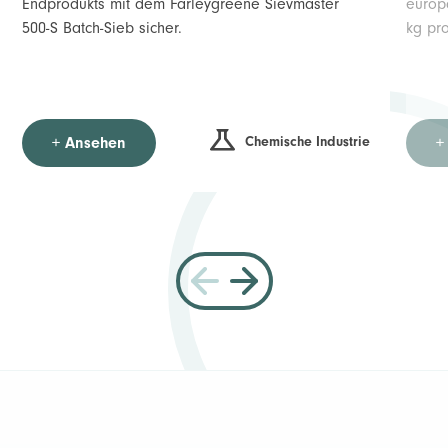
Endprodukts mit dem Farleygreene Sievmaster
europ
500-S Batch-Sieb sicher.
kg pro
Chemische Industrie
+ Ansehen
+