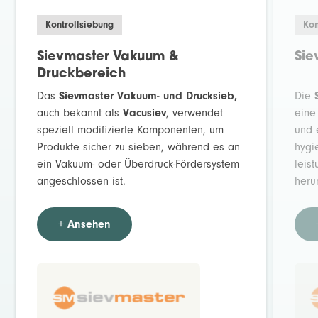
Kontrollsiebung
Kon
Sievmaster Vakuum &
Sie
Druckbereich
Das
Sievmaster Vakuum- und Drucksieb,
Die
auch bekannt als
Vacusiev
, verwendet
eine
speziell modifizierte Komponenten, um
und 
Produkte sicher zu sieben, während es an
hygi
ein Vakuum- oder Überdruck-Fördersystem
leis
angeschlossen ist.
heru
+ Ansehen