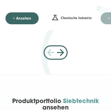
Chemische Industrie
+ Ansehen
+
Produktportfolio
Siebtechnik
ansehen