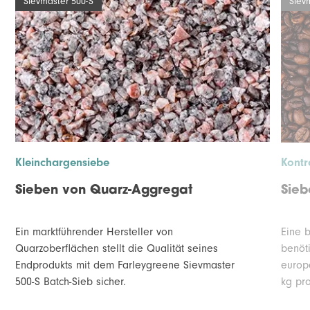
Sievmaster 500-S
Siev
Kleinchargensiebe
Kontr
Sieben von Quarz-Aggregat
Sieb
Ein marktführender Hersteller von
Eine 
Quarzoberflächen stellt die Qualität seines
benöt
Endprodukts mit dem Farleygreene Sievmaster
europ
500-S Batch-Sieb sicher.
kg pro