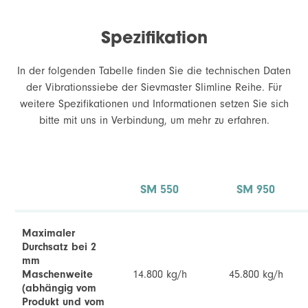
Spezifikation
In der folgenden Tabelle finden Sie die technischen Daten
der Vibrationssiebe der Sievmaster Slimline Reihe. Für
weitere Spezifikationen und Informationen setzen Sie sich
bitte mit uns in Verbindung, um mehr zu erfahren.
Abrichten von externen
E
Schweißnähten
A
SM 550
SM 950
Galerie und Trichter.
Maximaler
Durchsatz bei 2
mm
Maschenweite
14.800 kg/h
45.800 kg/h
(abhängig vom
Produkt und vom