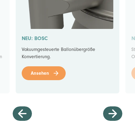
NEU: BOSC
N
Vakuumgesteuerte Ballonübergröße
S
en
Konvertierung.
O
Ansehen