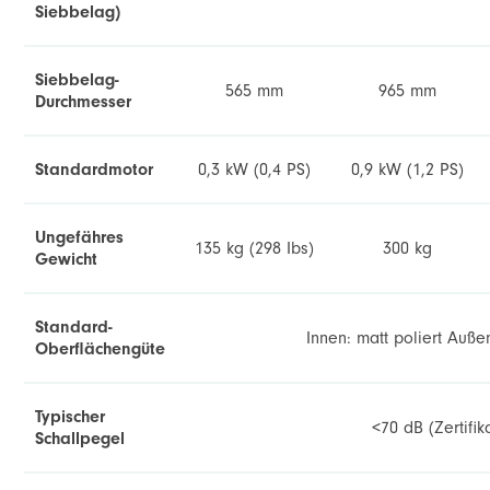
Siebbelag)
Siebbelag-
565 mm
965 mm
Durchmesser
Standardmotor
0,3 kW (0,4 PS)
0,9 kW (1,2 PS)
Ungefähres
135 kg (298 Ibs)
300 kg
Gewicht
Standard-
Innen: matt poliert
Außen
Oberflächengüte
Typischer
<70 dB (Zertifik
Schallpegel