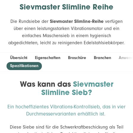
Sievmaster Slimline Reihe
Die Rundsiebe der
Sievmaster Slimline-Reihe
verfügen
über einen leistungsstarken Vibrationsmotor und ein
einfaches Maschensieb in einem hygienisch
abgedichteten, leicht zu reinigenden Edelstahlsiebkörper.
Übersicht
Eigenschaften
Broschüre
Branchen
Anwend
Spezifikationen
Was kann das
Sievmaster
Slimline Sieb?
Ein hocheffizientes Vibrations-Kontrollsieb, das in vier
Durchmesservarianten erhältlich ist.
Diese Siebe sind für die Schwerkraftbeschickung als Teil