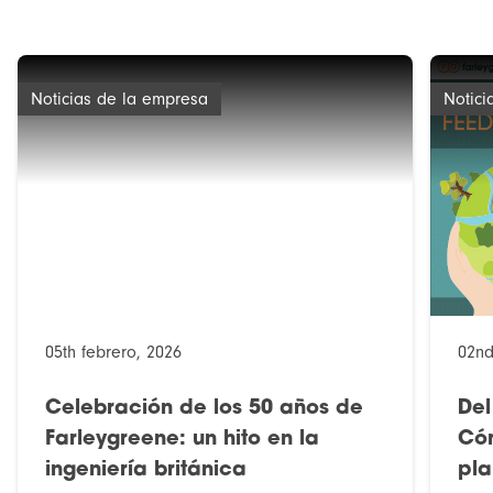
Noticias de la empresa
Notici
05th febrero, 2026
02nd
Celebración de los 50 años de
Del
Farleygreene: un hito en la
Cóm
ingeniería británica
pla