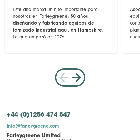
Este año marca un hito importante para
Asoc
nosotros en Farleygreene:
50 años
equi
diseñando y fabricando equipos de
cont
tamizado industrial aquí, en Hampshire
.
plan
Lo que empezó en 1976...
nues
+44 (0)1256 474 547
info@farleygreene.com
Farleygreene Limited