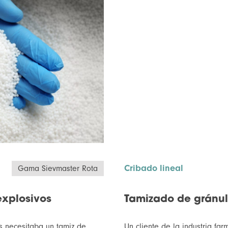
Cribado lineal
Gama Sievmaster Rota
explosivos
Tamizado de gránul
s necesitaba un tamiz de
Un cliente de la industria fa