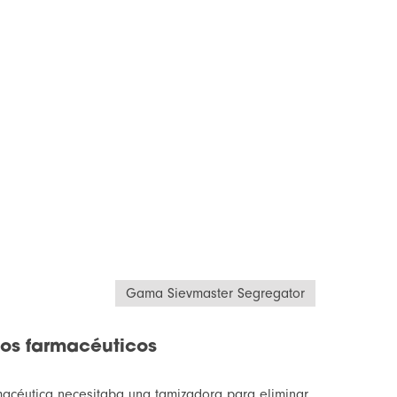
Gama Sievmaster Segregator
os farmacéuticos
rmacéutica necesitaba una tamizadora para eliminar