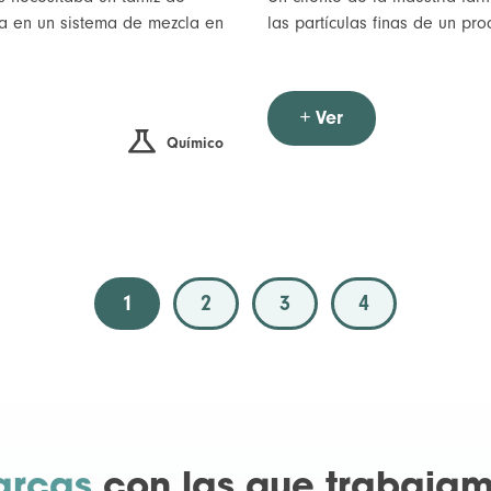
cía en un sistema de mezcla en
las partículas finas de un pr
+ Ver
Químico
1
2
3
4
arcas
con las que trabaja