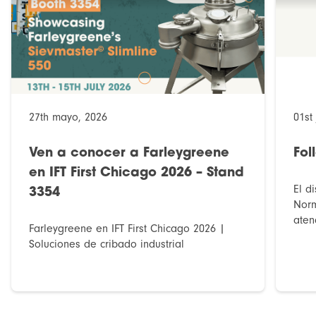
27th mayo, 2026
01st 
Ven a conocer a Farleygreene
Fol
en IFT First Chicago 2026 – Stand
El d
3354
Norm
aten
Farleygreene en IFT First Chicago 2026 |
Soluciones de cribado industrial