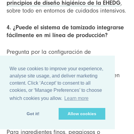
principios de diseño higiénico de la EHEDG
,
sobre todo en entornos de cuidados intensivos.
4. ¿Puede el sistema de tamizado integrarse
fácilmente en mi línea de producción?
Pregunta por la configuración de
entrada/salida, el tamaño del bastidor, el
aislamiento de vibraciones, la altura de
We use cookies to improve your experience,
descarga y si el sistema puede funcionar en
analyse site usage, and deliver marketing
línea o como unidad móvil. Puede ser
content. Click ‘Accept’ to consent to all
necesario adaptarlo a tu diseño.
cookies, or ‘Manage Preferences’ to choose
which cookies you allow.
Learn more
5. ¿Qué opciones de descongelación hay
Got it!
Allow cookies
para mis polvos?
Para ingredientes finos, pegajosos o