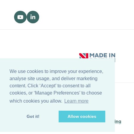
We use cookies to improve your experience,
analyse site usage, and deliver marketing
content. Click ‘Accept’ to consent to all
cookies, or ‘Manage Preferences’ to choose
Volver al principio
which cookies you allow.
Learn more
© Copyright Farleygreene Limited
2026
Got it!
Allow cookies
Managed by
Waypoint Digital Marketing