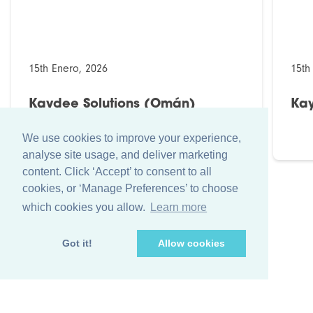
15th Enero, 2026
15th
Kaydee Solutions (Omán)
Kay
We use cookies to improve your experience,
analyse site usage, and deliver marketing
content. Click ‘Accept’ to consent to all
cookies, or ‘Manage Preferences’ to choose
which cookies you allow.
Learn more
Got it!
Allow cookies
+44 (0)1256 474 547