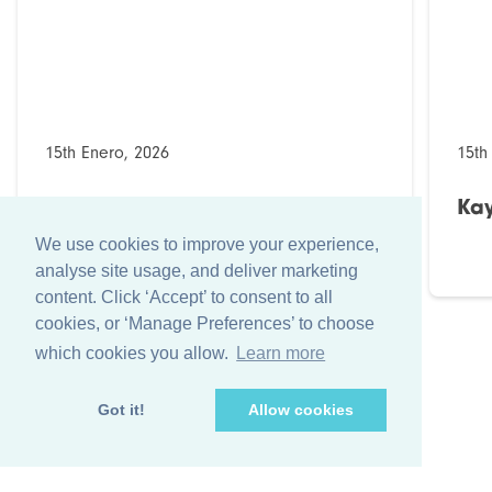
15th Enero, 2026
15th
Kaydee Solutions (Omán)
Kay
We use cookies to improve your experience,
analyse site usage, and deliver marketing
content. Click ‘Accept’ to consent to all
cookies, or ‘Manage Preferences’ to choose
which cookies you allow.
Learn more
Got it!
Allow cookies