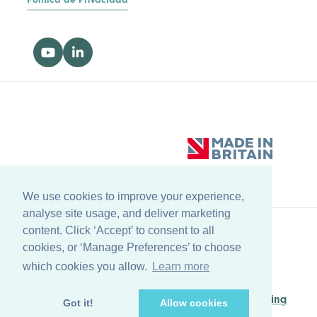
We use cookies to improve your experience,
analyse site usage, and deliver marketing
content. Click ‘Accept’ to consent to all
cookies, or ‘Manage Preferences’ to choose
Volver al principio
which cookies you allow.
Learn more
© Copyright Farleygreene Limited
2026
Managed by
Waypoint Digital Marketing
Got it!
Allow cookies