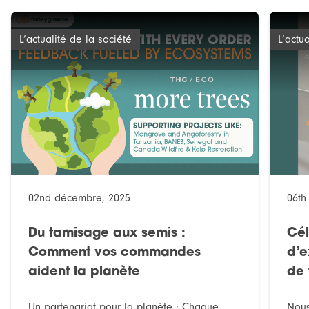
L’actualité de la société
L’actu
02nd décembre, 2025
06th 
Du tamisage aux semis :
Cél
Comment vos commandes
d’e
aident la planète
de 
Un partenariat pour la planète : Chaque
Nous