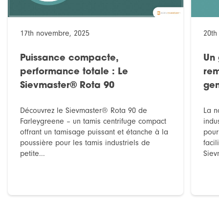
17th novembre, 2025
20th
Puissance compacte,
Un 
performance totale : Le
rem
Sievmaster® Rota 90
gen
Découvrez le Sievmaster® Rota 90 de
La n
Farleygreene – un tamis centrifuge compact
indu
offrant un tamisage puissant et étanche à la
pour
poussière pour les tamis industriels de
faci
petite...
Siev