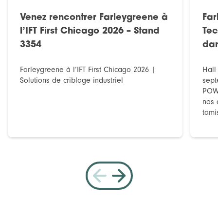
Venez rencontrer Farleygreene à
Fa
l’IFT First Chicago 2026 – Stand
Tec
3354
dan
Farleygreene à l’IFT First Chicago 2026 |
Hall
Solutions de criblage industriel
sept
POWT
nos 
tami