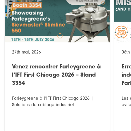
27th mai, 2026
06th
Venez rencontrer Farleygreene à
Err
l’IFT First Chicago 2026 – Stand
ind
3354
Far
Farleygreene à l’IFT First Chicago 2026 |
Les 
Solutions de criblage industriel
évit