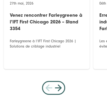
27th mai, 2026
06th
Venez rencontrer Farleygreene à
Err
l’IFT First Chicago 2026 – Stand
ind
3354
Far
Farleygreene à l’IFT First Chicago 2026 |
Les 
Solutions de criblage industriel
évit