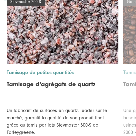
Sievmaster 200-S
Gamm
Tamisage de petites quantités
Tamis
Tamisage d’agrégats de quartz
Tami
Un fabricant de surfaces en quartz, leader sur le
Une g
marché, garantit la qualité de son produit final
besoi
grâce au tamis par lots Sievmaster 500-S de
usine
Farleygreene.
2000 