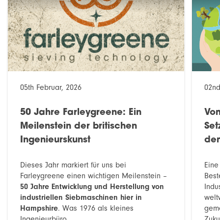
05th Februar, 2026
02nd
50 Jahre Farleygreene: Ein
Vom
Meilenstein der britischen
Set
Ingenieurskunst
dem
Dieses Jahr markiert für uns bei
Eine
Farleygreene einen wichtigen Meilenstein –
Best
50 Jahre Entwicklung und Herstellung von
Indu
industriellen Siebmaschinen hier in
welt
Hampshire
. Was 1976 als kleines
geme
Ingenieurbüro...
Zuku