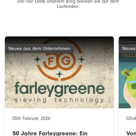
viel los! Dank unserem Blog bleiben Sie auf dem
Laufenden.
Neues aus dem Unternehmen
Neues
05th Februar, 2026
02nd
50 Jahre Farleygreene: Ein
Vom