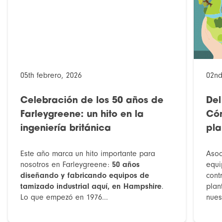
05th febrero, 2026
02nd
Celebración de los 50 años de
Del
Farleygreene: un hito en la
Cóm
ingeniería británica
pla
Este año marca un hito importante para
Asoc
nosotros en Farleygreene:
50 años
equi
diseñando y fabricando equipos de
cont
tamizado industrial aquí, en Hampshire
.
plan
Lo que empezó en 1976...
nues