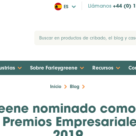
ES
Llámanos
+44 (0) 
ustrias
Sobre Farleygreene
Recursos
Co
Inicio
Blog
reene nominado como f
 Premios Empresariale