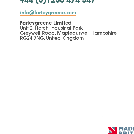
+44 (0)1256 474 547
info@farleygreene.com
Farleygreene Limited
Unit 2, Hatch Industrial Park
Greywell Road, Mapledurwell Hampshire
RG24 7NG, United Kingdom