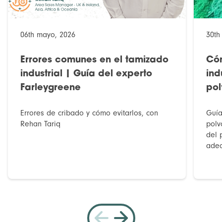
06th mayo, 2026
30th
Errores comunes en el tamizado
Cóm
industrial | Guía del experto
ind
Farleygreene
pol
Errores de cribado y cómo evitarlos, con
Guía
Rehan Tariq
polv
del 
adec