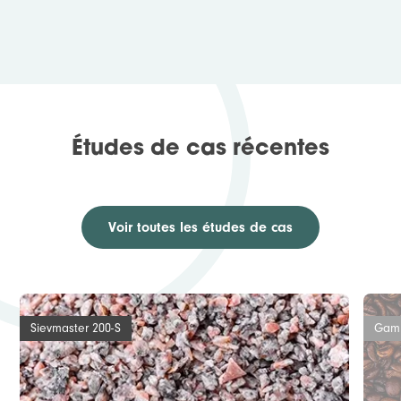
Études de cas récentes
Voir toutes les études de cas
Sievmaster 200-S
Gamm