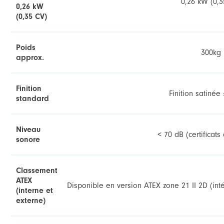
0,26 kW (0,3
0,26 kW
(0,35 CV)
Poids
300kg
approx.
Finition
Finition satinée
standard
Niveau
< 70 dB (certificats
sonore
Classement
ATEX
Disponible en version ATEX zone 21 II 2D (inté
(interne et
externe)