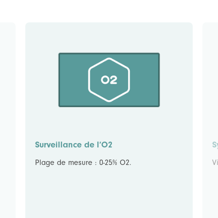
Surveillance de l’O2
S
Plage de mesure : 0-25% O2.
V