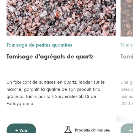
Tamisage de petites quantités
Tamis
Tamisage d’agrégats de quartz
Tami
Un fabricant de surfaces en quartz, leader sur le
Une g
marché, garantit la qualité de son produit final
besoi
grâce au tamis par lots Sievmaster 500-S de
usine
Farleygreene.
2000 
Produits chimiques
+ Voir
+