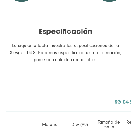
Especificación
La siguiente tabla muestra las especificaciones de la
Sievgen 04-S. Para más especificaciones e información,
ponte en contacto con nosotros.
Pulido de la superficie interna
A <0,8Ra.
SG 04-
Tamaño de
Re
Material
D w (90)
malla