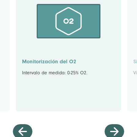
Monitorización del O2
S
Intervalo de medida: 0-25% O2.
V