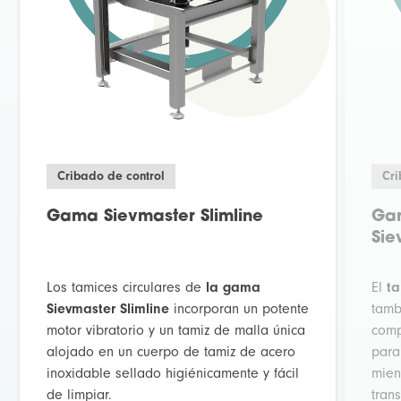
Cribado de control
Cri
Gama Sievmaster Slimline
Gam
Sie
Los tamices circulares de
la gama
El
ta
Sievmaster Slimline
incorporan un potente
tamb
motor vibratorio y un tamiz de malla única
comp
alojado en un cuerpo de tamiz de acero
para
inoxidable sellado higiénicamente y fácil
mien
de limpiar.
tran