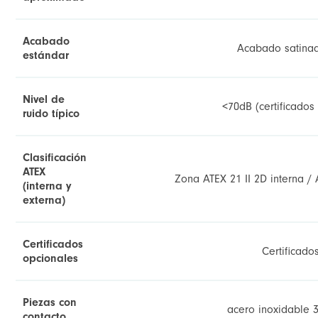
Acabado
Acabado satina
estándar
Nivel de
<70dB (certificados
ruido típico
Clasificación
ATEX
Zona ATEX 21 II 2D interna / 
(interna y
externa)
Certificados
Certificado
opcionales
Piezas con
acero inoxidable 3
contacto