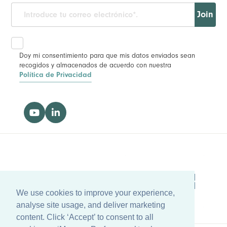
Join
Doy mi consentimiento para que mis datos enviados sean
recogidos y almacenados de acuerdo con nuestra
Política de Privacidad
We use cookies to improve your experience,
We use cookies to improve your experience,
analyse site usage, and deliver marketing
analyse site usage, and deliver marketing
content. Click ‘Accept’ to consent to all
content. Click ‘Accept’ to consent to all