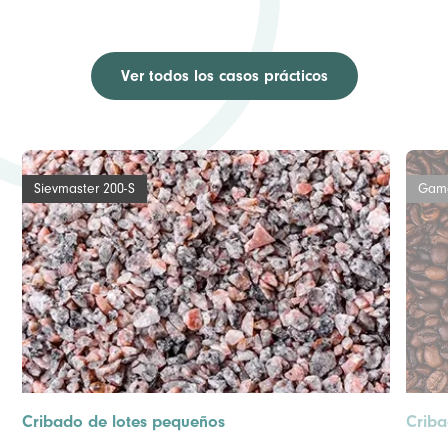
Ver todos los casos prácticos
Sievmaster 200-S
Gama
Cribado de lotes pequeños
Criba