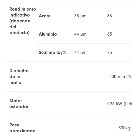
Rendimiento
indicativo
Acero
38 µm
63
(depende
del
producto)
Aluminio
44 µm
63
Scallmalloy®
44 µm
75
Diámetro
de la
400 mm (15
malla
Motor
0,26 kW (0,3
estándar
Peso
300kg
aproximado