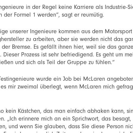
 Ingenieure in der Regel keine Karriere als Industrie
 in der Formel 1 werden“, sagt er reumütig.
Einige unserer Ingenieure kommen aus dem Motorsport o
ughersteller zu arbeiten, aber sie werden nicht das g
er Bremse. Es gefällt ihnen hier, weil sie das gan
n. Dieser Prozess ist sehr befriedigend. Es geht um m
ießen und sich als Teil der Gruppe zu fühlen.“
er Testingenieure wurde ein Job bei McLaren angebot
te es mir zweimal überlegt, wenn McLaren mich gefrag
so kein Kästchen, das man einfach abhaken kann, si
 „Ich erinnere mich an ein Sprichwort, das besagt
ren, und wenn Sie glauben, dass Sie diese Person ni