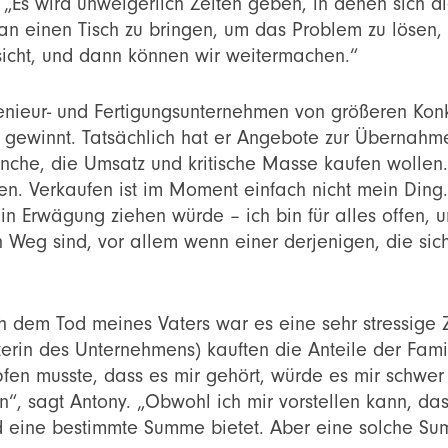
r. „Es wird unweigerlich Zeiten geben, in denen sich 
 an einen Tisch zu bringen, um das Problem zu lösen,
sicht, und dann können wir weitermachen.“
ngenieur- und Fertigungsunternehmen von größeren Kon
gewinnt. Tatsächlich hat er Angebote zur Übernahm
che, die Umsatz und kritische Masse kaufen wollen. 
en. Verkaufen ist im Moment einfach nicht mein Ding. 
 in Erwägung ziehen würde – ich bin für alles offen, 
en Weg sind, vor allem wenn einer derjenigen, die si
ch dem Tod meines Vaters war es eine sehr stressige Z
terin des Unternehmens) kauften die Anteile der Fam
en musste, dass es mir gehört, würde es mir schwer 
, sagt Antony. „Obwohl ich mir vorstellen kann, das
eine bestimmte Summe bietet. Aber eine solche Sum