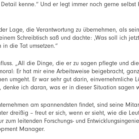
e Detail kenne.“ Und er legt immer noch gerne selbst 
r Lage, die Verantwortung zu übernehmen, als sein V
em Schreibtisch saß und dachte: ‚Was soll ich jetzt
h in die Tat umsetzen.“
influss. „All die Dinge, die er zu sagen pflegte und di
moral: Er hat mir eine Arbeitsweise beigebracht, ganz
n umgeht. Er war sehr gut darin, einvernehmliche L
 denke ich daran, was er in dieser Situation sagen 
ternehmen am spannendsten findet, sind seine Mitarb
ter dreißig – freut er sich, wenn er sieht, wie die Le
r zum leitenden Forschungs- und Entwicklungsingenieu
lopment Manager.