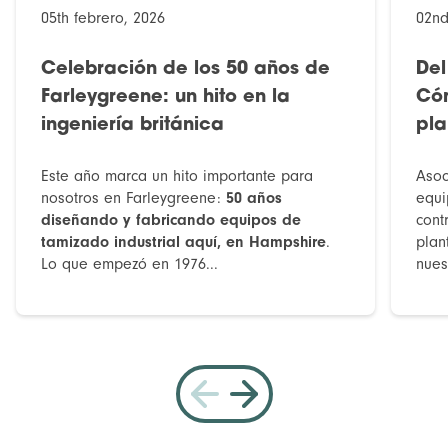
05th febrero, 2026
02nd
Celebración de los 50 años de
Del
Farleygreene: un hito en la
Cóm
ingeniería británica
pla
Este año marca un hito importante para
Asoc
nosotros en Farleygreene:
50 años
equi
diseñando y fabricando equipos de
cont
tamizado industrial aquí, en Hampshire
.
plan
Lo que empezó en 1976...
nues