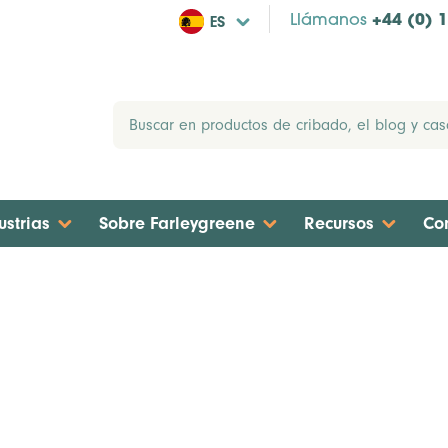
ES
Llámanos
+44 (0) 
ustrias
Sobre Farleygreene
Recursos
Co
nterizado Láser Híbrido