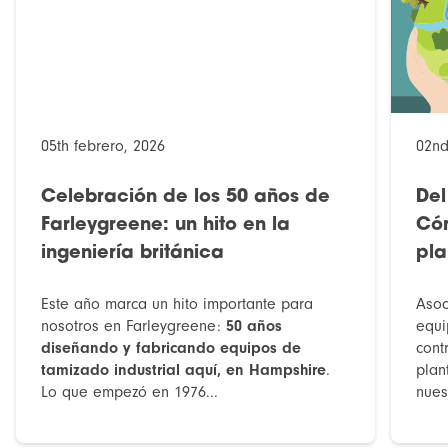
05th febrero, 2026
02nd
Celebración de los 50 años de
Del
Farleygreene: un hito en la
Cóm
ingeniería británica
pla
Este año marca un hito importante para
Asoc
nosotros en Farleygreene:
50 años
equi
diseñando y fabricando equipos de
cont
tamizado industrial aquí, en Hampshire
.
plan
Lo que empezó en 1976...
nues